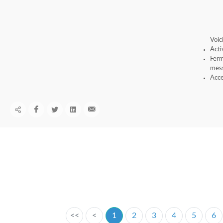
Voic
Acti
Ferm
mess
Acce
<<
<
1
2
3
4
5
6