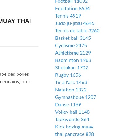
Football 11032
Equitation 8534
Tennis 4919
MUAY THAI
Judo ju-jitsu 4646
Tennis de table 3260
Basket ball 3145
Cyclisme 2475
Athlétisme 2129
Badminton 1963
Shotokan 1702
oupe des boxes
Rugby 1656
éricains, ou «
Tir à l'arc 1463
Natation 1322
Gymnastique 1207
Danse 1169
Volley ball 1148
Taekwondo 864
Kick boxing muay
thai pancrace 828