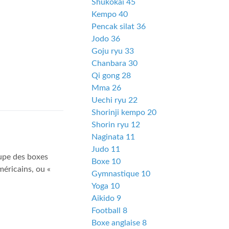
Shukokai 45
Kempo 40
Pencak silat 36
Jodo 36
Goju ryu 33
Chanbara 30
Qi gong 28
Mma 26
Uechi ryu 22
Shorinji kempo 20
Shorin ryu 12
Naginata 11
Judo 11
oupe des boxes
Boxe 10
éricains, ou «
Gymnastique 10
Yoga 10
Aikido 9
Football 8
Boxe anglaise 8