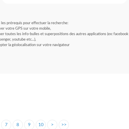
i les prérequis pour effectuer la recherche:
ver votre GPS sur votre mobile,
er toutes les info-bulles et superpositions des autres applications (ex: facebook
enger, youtube etc...),
pter la géolocalisation sur votre navigateur
7
8
9
10
>
>>