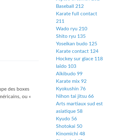
Baseball 212
Karate full contact
211
Wado ryu 210
Shito ryu 135
Yoseikan budo 125
Karate contact 124
Hockey sur glace 118
Iaïdo 103
Aïkibudo 99
Karate mix 92
Kyokushin 76
oupe des boxes
Nihon tai jitsu 66
éricains, ou «
Arts martiaux sud est
asiatique 58
Kyudo 56
Shotokai 50
Kinomichi 48