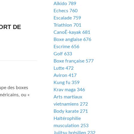
Aïkido 789
Echecs 760
Escalade 759
Triathlon 701
PORT DE
CanoË-kayak 681
Boxe anglaise 676
Escrime 656
Golf 633
Boxe française 577
Lutte 472
Aviron 417
Kung fu 359
oupe des boxes
Krav maga 346
éricains, ou «
Arts martiaux
vietnamiens 272
Body karate 271
Haltérophilie
musculation 253
Jujitsu brésilien 232